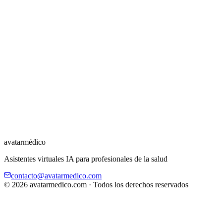
Panel de métricas y reportes
Soporte técnico dedicado
Comenzar ahora
avatar
médico
Asistentes virtuales IA para profesionales de la salud
contacto@avatarmedico.com
©
2026
avatarmedico.com · Todos los derechos reservados